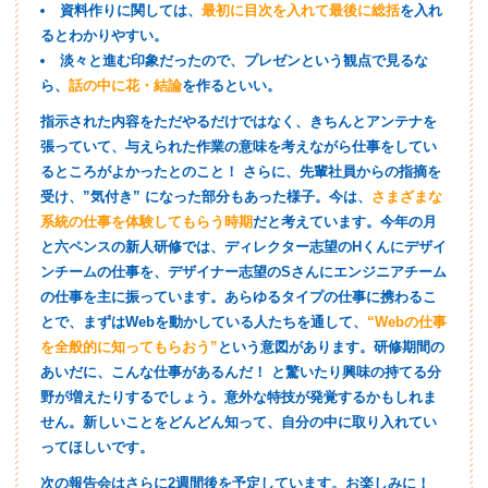
資料作りに関しては、
最初に目次を入れて最後に総括
を入れ
るとわかりやすい。
淡々と進む印象だったので、プレゼンという観点で見るな
ら、
話の中に花・結論
を作るといい。
指示された内容をただやるだけではなく、きちんとアンテナを
張っていて、与えられた作業の意味を考えながら仕事をしてい
るところがよかったとのこと！ さらに、先輩社員からの指摘を
受け、”気付き” になった部分もあった様子。今は、
さまざまな
系統の仕事を体験してもらう時期
だと考えています。今年の月
と六ペンスの新人研修では、ディレクター志望のHくんにデザイ
ンチームの仕事を、デザイナー志望のSさんにエンジニアチーム
の仕事を主に振っています。あらゆるタイプの仕事に携わるこ
とで、まずはWebを動かしている人たちを通して、
“Webの仕事
を全般的に知ってもらおう”
という意図があります。研修期間の
あいだに、こんな仕事があるんだ！ と驚いたり興味の持てる分
野が増えたりするでしょう。意外な特技が発覚するかもしれま
せん。新しいことをどんどん知って、自分の中に取り入れてい
ってほしいです。
次の報告会はさらに2週間後を予定しています。お楽しみに！