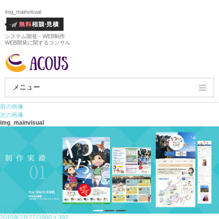
img_mainvisual
システム開発・WEB制作
WEB開発に関するコンサル
メニュー
前の画像
HOME
次の画像
img_mainvisual
会社概要
ホームページ制作実績
サービス
ホームページ制作料金
投
フ
2015年2月27日
980 × 392
ホームページ制作の流れ