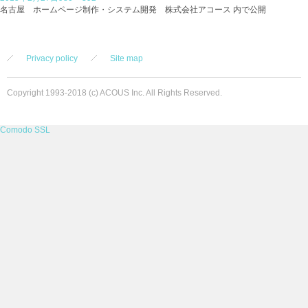
稿
投
ル
名古屋 ホームページ制作・システム開発 株式会社アコース
内で公開
日:
稿
サ
ナ
イ
ビ
ズ
ゲ
Privacy policy
Site map
ー
シ
ョ
Copyright 1993-2018 (c) ACOUS Inc. All Rights Reserved.
ン
Comodo SSL