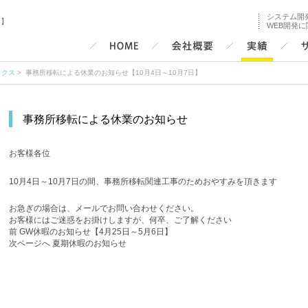
システム開
日】
WEB開発
ックス
> 事務所移転による休業のお知らせ【10月4日～10月7日】
事務所移転による休業のお知らせ
お客様各位
10月4日～10月7日の間、事務所移転関連工事のためおやすみを頂きます
お急ぎの場合は、メールでお問い合わせください。
お客様にはご迷惑をお掛けしますが、何卒、ご了解ください
投
前
前
GW休暇のお知らせ【4月25日～5月6日】
稿
の
次
次ページへ
夏期休暇のお知らせ
ナ
投
の
ビ
稿:
投
ゲ
稿:
ー
シ