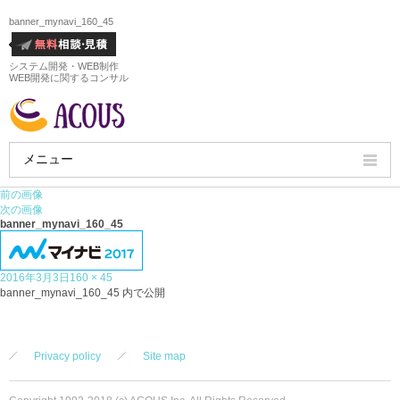
banner_mynavi_160_45
システム開発・WEB制作
WEB開発に関するコンサル
メニュー
前の画像
HOME
次の画像
banner_mynavi_160_45
会社概要
投
フ
2016年3月3日
160 × 45
ホームページ制作実績
稿
投
ル
banner_mynavi_160_45
内で公開
日:
稿
サ
サービス
ナ
イ
ビ
ズ
ゲ
Privacy policy
Site map
ホームページ制作料金
ー
シ
ョ
ホームページ制作の流れ