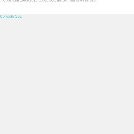
Copyright 1993-2018 (c) ACOUS Inc. All Rights Reserved.
ン
Comodo SSL