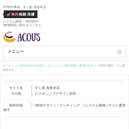
HP制作事例 すし処 海座本店
システム開発・WEB制作
WEB開発に関するコンサル
メニュー
HOME
ホームページ制作会社のHOME
>
ホームページ制作実績と事例の紹介
> HP制作事例 すし処
海座本店
会社概要
サイト名
すし処 海座本店
ホームページ制作実績
その他
レスポンシブデザイン対応
サービス
制作内容
WEBデザイン / コーディング / システム開発 / サイト運営
保守
ホームページ制作料金
ホームページ制作の流れ