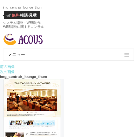
img_centrair_lounge_thum
システム開発・WEB制作
WEB開発に関するコンサル
メニュー
前の画像
HOME
次の画像
img_centrair_lounge_thum
会社概要
ホームページ制作実績
サービス
ホームページ制作料金
ホームページ制作の流れ