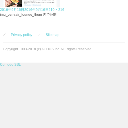
投
フ
2016年9月16日
2016年9月16日
210 × 216
稿
投
ル
img_centrair_lounge_thum
内で公開
日:
稿
サ
ナ
イ
ビ
ズ
ゲ
Privacy policy
Site map
ー
シ
ョ
Copyright 1993-2018 (c) ACOUS Inc. All Rights Reserved.
ン
Comodo SSL