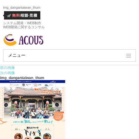
img_dangantaiwan_thum
システム開発・WEB制作
WEB開発に関するコンサル
メニュー
前の画像
HOME
次の画像
img_dangantaiwan_thum
会社概要
ホームページ制作実績
サービス
ホームページ制作料金
ホームページ制作の流れ