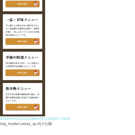
投
フ
2016年4月11日
2016年4月11日
320 × 2150
稿
投
ル
img_honten.umiza_sp
内で公開
日:
稿
サ
ナ
イ