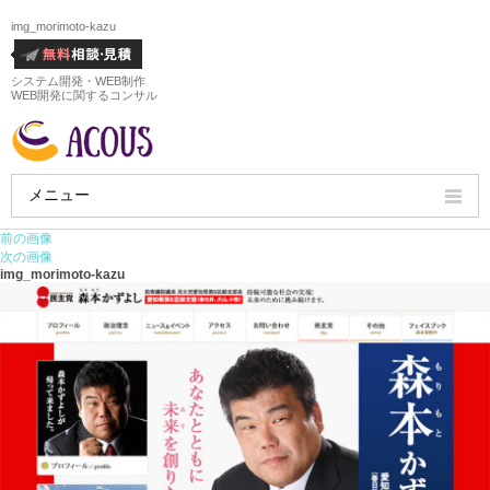
img_morimoto-kazu
システム開発・WEB制作
WEB開発に関するコンサル
メニュー
前の画像
HOME
次の画像
img_morimoto-kazu
会社概要
ホームページ制作実績
サービス
ホームページ制作料金
ホームページ制作の流れ