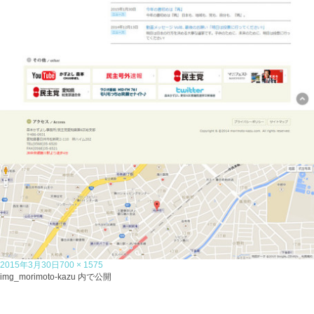
投
フ
2015年3月30日
700 × 1575
稿
投
ル
img_morimoto-kazu
内で公開
日:
稿
サ
ナ
イ
ビ
ズ