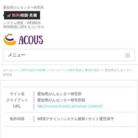
愛知県がんセンター研究所
システム開発・WEB制作
WEB開発に関するコンサル
メニュー
HOME
ホームページ制作会社のHOME
>
ホームページ制作実績と事例の紹介
> 愛知県がんセンター
研究所
会社概要
サイト名
愛知県がんセンター研究所
ホームページ制作実績
クライアント
愛知県がんセンター研究所様
URL
http://www.pref.aichi.jp/cancer-center/ri/
サービス
制作内容
WEBデザイン / システム開発 / サイト運営保守
ホームページ制作料金
ホームページ制作の流れ