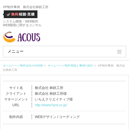
HP制作事例 株式会社林鉄工所
システム開発・WEB制作
WEB開発に関するコンサル
メニュー
HOME
ホームページ制作会社のHOME
>
ホームページ制作実績と事例の紹介
> HP制作事例 株式会
社林鉄工所
会社概要
サイト名
株式会社 林鉄工所
ホームページ制作実績
クライアント
株式会社 林鉄工所様
マネージメント
いちえクリエイティブ様
サービス
URL
http://www.hyst.co.jp/
ホームページ制作料金
制作内容
WEBデザイン / コーディング
ホームページ制作の流れ