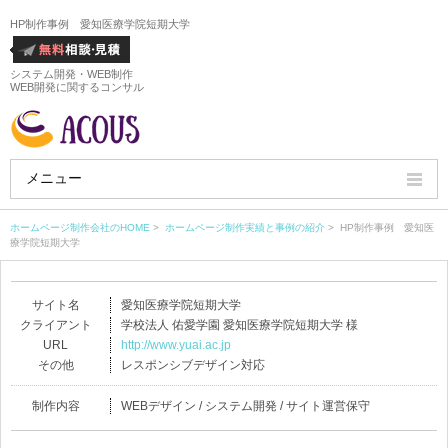
HP制作事例 愛知医療学院短期大学
システム開発・WEB制作
WEB開発に関するコンサル
メニュー
HOME
ホームページ制作会社のHOME
>
ホームページ制作実績と事例の紹介
> HP制作事例 愛知医
療学院短期大学
会社概要
サイト名
愛知医療学院短期大学
ホームページ制作実績
クライアント
学校法人 佑愛学園 愛知医療学院短期大学 様
URL
http://www.yuai.ac.jp
サービス
その他
レスポンシブデザイン対応
ホームページ制作料金
制作内容
WEBデザイン / システム開発 / サイト運営保守
ホームページ制作の流れ